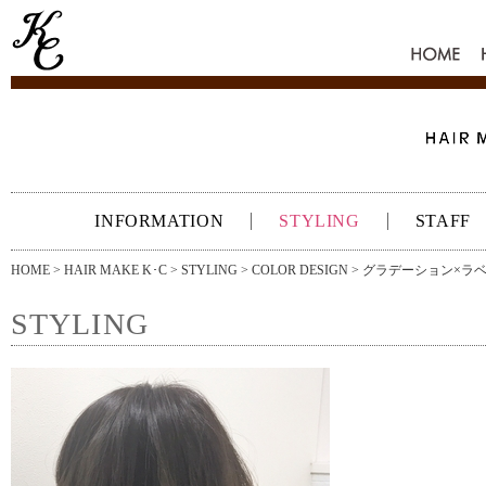
HOME
INFORMATION
STYLING
STAFF
HOME
>
HAIR MAKE K･C
>
STYLING
>
COLOR DESIGN
> グラデーション×ラ
STYLING