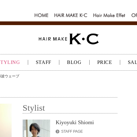
HOME
HAIR MAKE
Hair make
Of
K･C
Effet
K
STYLING
STAFF
BLOG
PRICE
SA
03 6波ウェーブ
Stylist
Kiyoyuki Shiomi
STAFF PAGE