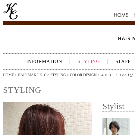
HOME
INFORMATION
STYLING
STAFF
HOME
>
HAIR MAKE K･C
>
STYLING
>
COLOR DESIGN
> ４０３ １１べりぴ
STYLING
Stylist