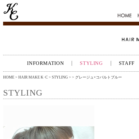
HOME
INFORMATION
STYLING
STAFF
HOME
>
HAIR MAKE K･C
>
STYLING
> > グレージュ×コバルトブルー
STYLING