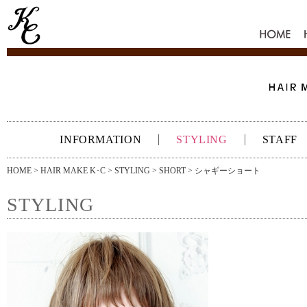
HOME
INFORMATION
STYLING
STAFF
HOME
>
HAIR MAKE K･C
>
STYLING
>
SHORT
> シャギーショート
STYLING