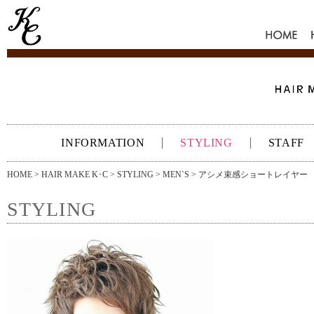
HOME
INFORMATION
STYLING
STAFF
HOME
>
HAIR MAKE K･C
>
STYLING
>
MEN`S
> アシメ束感ショートレイヤー
STYLING