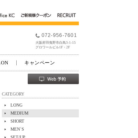
fice
RECRUIT
ご新規様クー
C
ポン
072-956-7601
大阪府羽曳野市白鳥3-1-15
グロワールビル1F・2F
LON
キャンペーン
CATEGORY
LONG
MEDIUM
SHORT
MEN`S
SET/UP