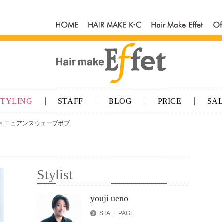
HOME
HAIR MAKE
Hair make
Of
K･C
Effet
K
STYLING
STAFF
BLOG
PRICE
SA
> ニュアンスウェーブボブ
Stylist
youji ueno
STAFF PAGE